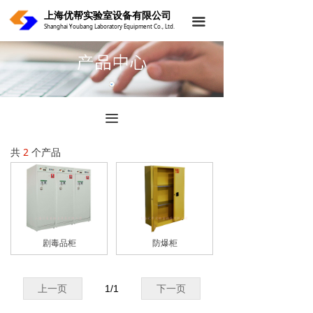
上海优帮实验室设备有限公司
首页
끀
Shanghai Youbang Laboratory Equipment Co., Ltd.
关于我们
产品中心
案例中心
끀
新闻中心
共
2
个产品
联系我们
剧毒品柜
防爆柜
上一页
1
/
1
下一页