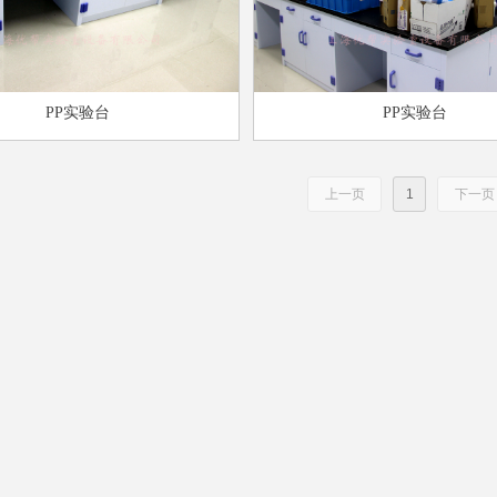
PP实验台
PP实验台
上一页
1
下一页