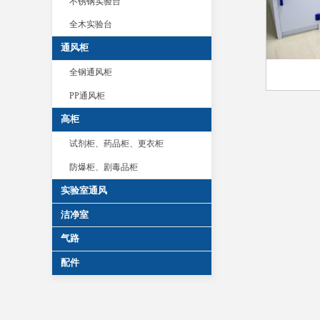
不锈钢实验台
全木实验台
通风柜
全钢通风柜
PP通风柜
高柜
试剂柜、药品柜、更衣柜
防爆柜、剧毒品柜
实验室通风
洁净室
气路
配件