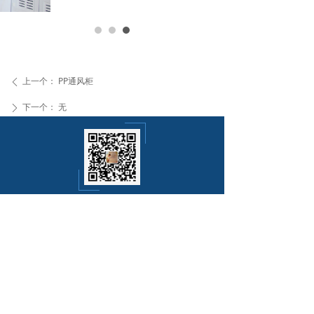
上一个：
PP通风柜
ꄴ
下一个：
无
ꄲ
021-20917553
电话：
手机：18916226512
传真：021-20917556
邮箱：
youbanglab@163.com
地址：上海市浦东新区航鹤路1699弄2支弄57号
上海优帮实验室设备有限公司