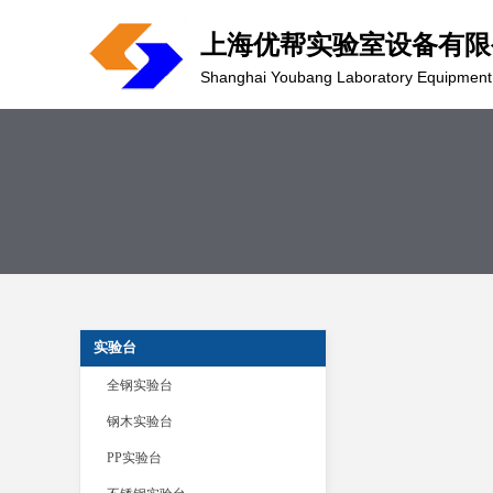
上海优帮实验室设备有限
Shanghai Youbang Laboratory Equipment 
实验台
全钢实验台
钢木实验台
PP实验台