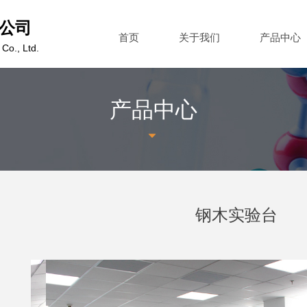
公司
首页
关于我们
产品中心
Co., Ltd.
产品中心
뀓
钢木实验台