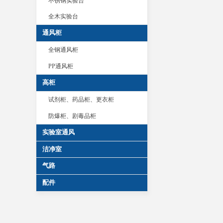
不锈钢实验台
全木实验台
通风柜
全钢通风柜
PP通风柜
高柜
试剂柜、药品柜、更衣柜
防爆柜、剧毒品柜
实验室通风
洁净室
气路
配件